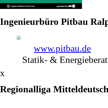
Landesliga
Sachsen
Ingenieurbüro Pitbau Ralp
2021:
Ergebnis-
www.pitbau.de
Seite
Statik- & Energiebera
auf
x
liga-
db.de
Regionalliga Mitteldeutsc