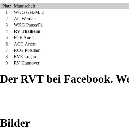
Landesliga
Platz
Mannschaft
Sachsen
1
WKG Gel./M. 2
2
AC Werdau
2020:
3
WKG Pausa/Pl.
4
RV Thalheim
Hauptseite
5
FCE Aue 2
6
ACG Artern
Ergebnisse
7
RCG Potsdam
8
RVE Lugau
Berichte
9
RV Hannover
Tabelle
Der RVT bei Facebook. W
Landesliga
Sachsen
2019:
Bilder