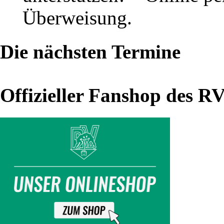
das
Überweisung.
Archiv
Die nächsten Termine
Landesliga
Sachsen
Offizieller Fanshop des R
2022:
Hauptseite
Ergebnisse
Berichte
Tabelle