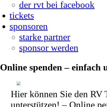
der rvt bei facebook
tickets
sponsoren
starke partner
sponsor werden
2.
Online spenden – einfach u
Mannschaft
des
RVT
Hier können Sie den RV 
–
unterstützen! – Online per