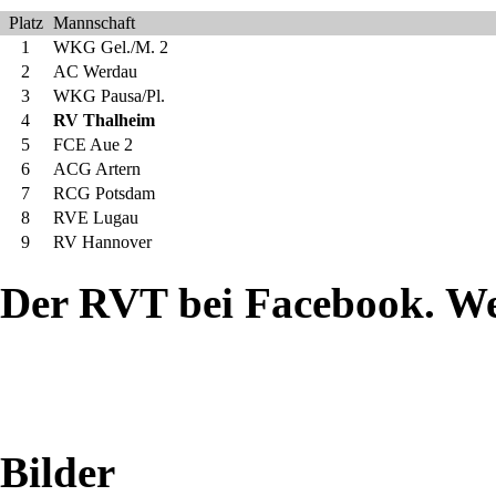
sich
Platz
Mannschaft
1
WKG Gel./M. 2
Thalheims
2
AC Werdau
3
WKG Pausa/Pl.
Regional-
4
RV Thalheim
5
FCE Aue 2
ligaringer
6
ACG Artern
7
RCG Potsdam
stark
8
RVE Lugau
9
RV Hannover
formverbessert
Der RVT bei Facebook. W
präsentiert.
Gegen
Leipzig
Bilder
überzeugten