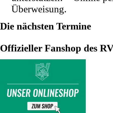
Überweisung.
Thalheim
–
Die nächsten Termine
KFC
Leipzig
(25.09.21)
Offizieller Fanshop des R
Seltene
Würfe
lösen
Jubel