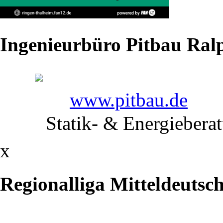
aus
Eine
Ingenieurbüro Pitbau Ralp
Woche
nach
www.pitbau.de
der
Statik- & Energiebera
Klatsche
x
in
Gelenau
Regionalliga Mitteldeutsc
haben