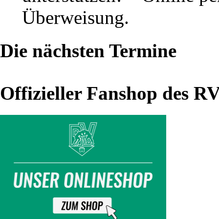
Überweisung.
Thalheim
–
Die nächsten Termine
AC
Germania
Artern
Offizieller Fanshop des R
(18.10.25)
Gut
gewappnet
für