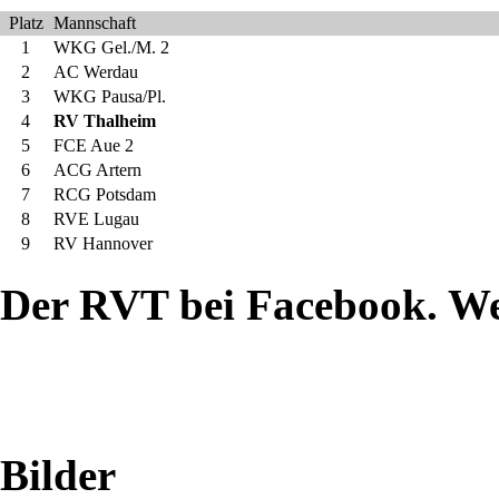
Platz
Mannschaft
Artern
1
WKG Gel./M. 2
2
AC Werdau
hat
3
WKG Pausa/Pl.
4
RV Thalheim
der
5
FCE Aue 2
6
ACG Artern
Ringerverein
7
RCG Potsdam
8
RVE Lugau
9
RV Hannover
Thalheim
Der RVT bei Facebook. W
die
Regionalliga-
Hinrunde
beschlossen.
Bilder