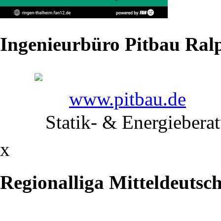
die
Rückrunde
Ingenieurbüro Pitbau Ralp
Mit
einem
www.pitbau.de
deutlichen
Statik- & Energiebera
21:3
x
gegen
den
Regionalliga Mitteldeutsc
AC
Germania