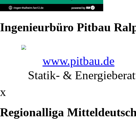
Berlin
Mit
Ingenieurbüro Pitbau Ralp
320
Teilnehmerinnen
www.pitbau.de
von
Statik- & Energiebera
82
x
Vereinen,
darunter
Regionalliga Mitteldeutsc
aus