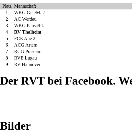
der
Platz
Mannschaft
Schweiz,
1
WKG Gel./M. 2
2
AC Werdau
Ungarn
3
WKG Pausa/Pl.
4
RV Thalheim
5
FCE Aue 2
oder
6
ACG Artern
7
RCG Potsdam
Frankreich
8
RVE Lugau
9
RV Hannover
war
Der RVT bei Facebook. W
die
12.
Auflage
des
Bilder