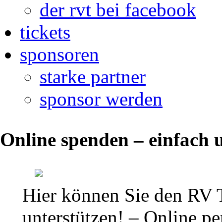
der rvt bei facebook
tickets
sponsoren
starke partner
sponsor werden
Internationales
Online spenden – einfach u
Frauenturnier
in
Berlin
Hier können Sie den RV 
(11.11.17)
unterstützen! – Online per