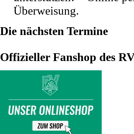
Überweisung.
Gold
Die nächsten Termine
für
Lilly
Offizieller Fanshop des R
und
Bronze
für
"Grizzly"
in