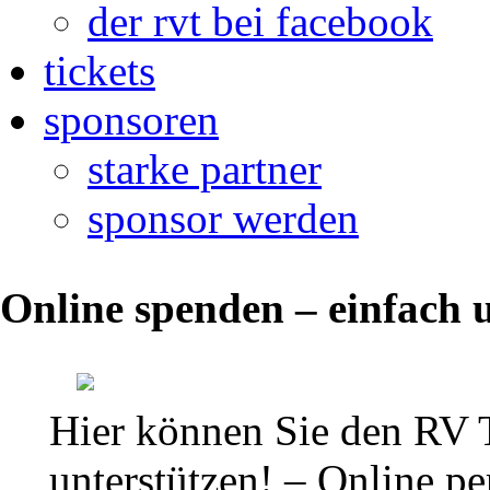
der rvt bei facebook
tickets
sponsoren
starke partner
sponsor werden
Deutsche
Online spenden – einfach u
Mannschaftsmeisterschaft
Frauen
2013
Hier können Sie den RV 
unterstützen! – Online per