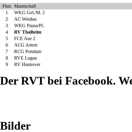
erfolgreich
Platz
Mannschaft
1
WKG Gel./M. 2
2
AC Werdau
3
WKG Pausa/Pl.
4
RV Thalheim
5
FCE Aue 2
EPPELBORN
6
ACG Artern
7
RCG Potsdam
-
8
RVE Lugau
9
RV Hannover
Die
Der RVT bei Facebook. W
sächische
Ringerinnen-
Auswahl
erkämpfte
Bilder