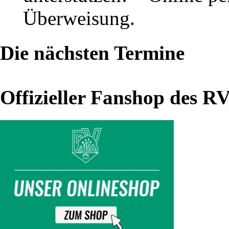
Rang
Überweisung.
fünf
Die nächsten Termine
für
Sachsen-
Offizieller Fanshop des R
Amazonen
im
Saarland