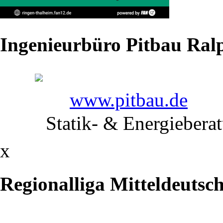
Ringen:
junges
Ingenieurbüro Pitbau Ralp
Freistaat-
Team
mit
www.pitbau.de
zwei
Statik- & Energiebera
Thalheimerinnen
x
bei
Regionalliga Mitteldeutsc
Deutschen
Mannschaftsmeisterschaf