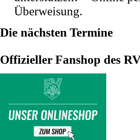
2020
Überweisung.
Ansetzungen
Die nächsten Termine
als
druckfreundliche
Offizieller Fanshop des R
pdf-
Datei
(inkl.
Kampfbeginn-
Zeiten)
Ansetzungen