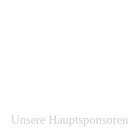
12.12.2020
WKG Pausa/Plauen
RV Thalheim
1. Luckenwalder SC
SV Luftfahrt Berlin
19.12.2020
RV Thalheim
RSK Gelenau
1. Luckenwalder SC
WKG Pausa/Plauen
Zurück
Unsere Hauptsponsoren