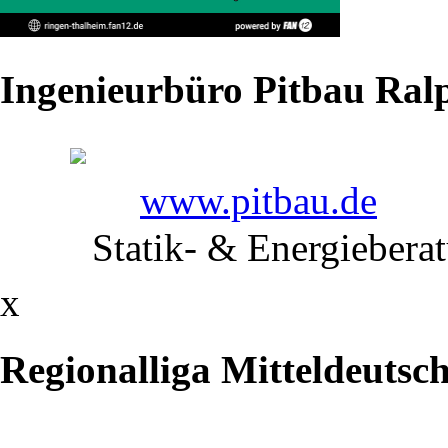
und
Ergebnisse
Ingenieurbüro Pitbau Ralp
immer
aktuell
auf
www.pitbau.de
liga-
Statik- & Energiebera
db.de
x
Regionalliga Mitteldeutsc
Vergleiche