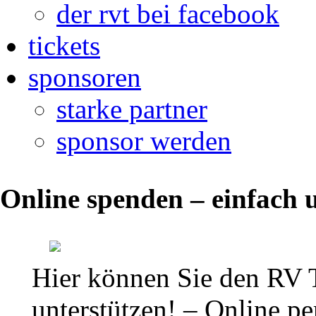
der rvt bei facebook
tickets
sponsoren
starke partner
sponsor werden
Ansetzungen
Online spenden – einfach u
und
Ergebnisse
Regionalliga
Hier können Sie den RV 
Mitteldeutschland
unterstützen! – Online per