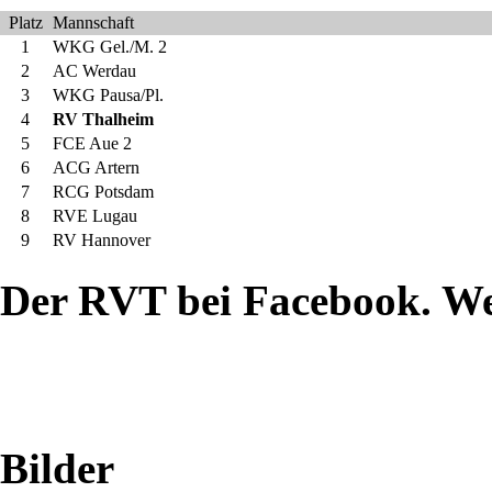
Nachwuchsringer
Platz
Mannschaft
1
WKG Gel./M. 2
traditionell
2
AC Werdau
3
WKG Pausa/Pl.
mit
4
RV Thalheim
5
FCE Aue 2
der
6
ACG Artern
7
RCG Potsdam
Weihnachtsfeier.
8
RVE Lugau
9
RV Hannover
Nachdem
Der RVT bei Facebook. W
wir
letztes
Jahr
im
Bilder