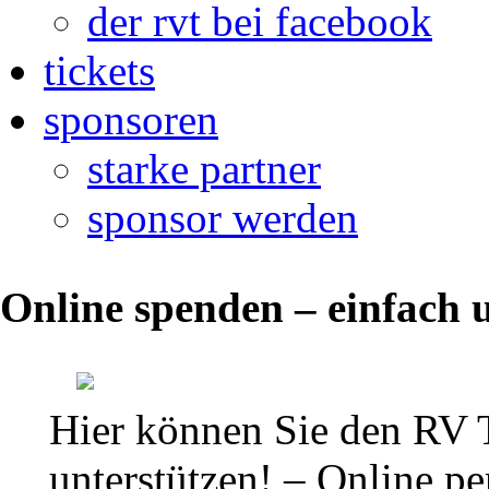
der rvt bei facebook
tickets
sponsoren
starke partner
sponsor werden
Weihnachtsfeier
Online spenden – einfach u
des
Nachwuchses
in
Hier können Sie den RV 
Drebach
unterstützen! – Online per