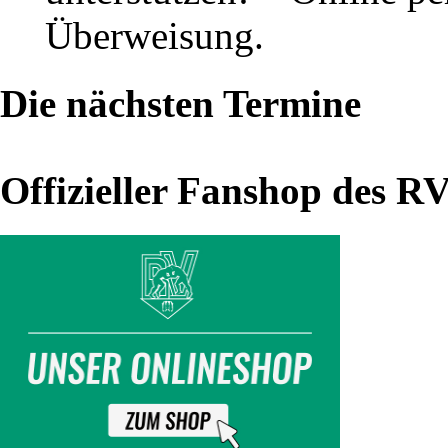
und
Überweisung.
Thalheim
(18.12.24)
Die nächsten Termine
Vor
Offizieller Fanshop des R
Weihnachten
in
die
Sterne
geguckt