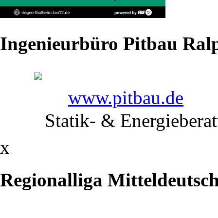
Ingenieurbüro Pitbau Ralp
Das
Jahr
2024
www.pitbau.de
endete
Statik- & Energiebera
auch
x
für
Regionalliga Mitteldeutsc
unsere
größeren