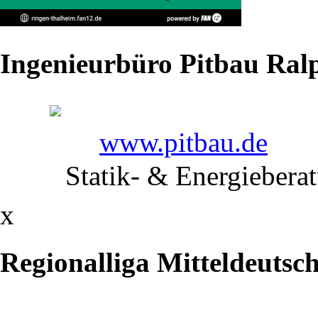
Spitzenkampf
stehen
Ingenieurbüro Pitbau Ralp
im
Sportlerheim
www.pitbau.de
an
Statik- & Energiebera
Das
x
zweite
Regionalliga Mitteldeutsc
Heim-
Derby