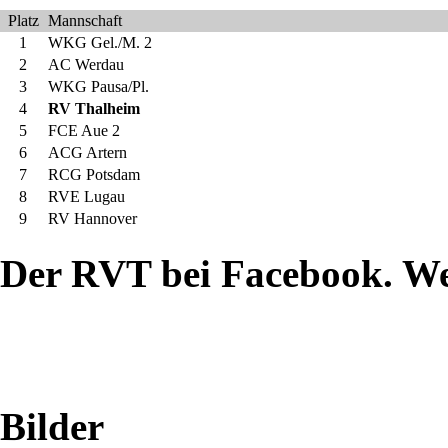
binnen
Platz
Mannschaft
1
WKG Gel./M. 2
14
2
AC Werdau
3
WKG Pausa/Pl.
Tagen
4
RV Thalheim
5
FCE Aue 2
6
ACG Artern
steht
7
RCG Potsdam
8
RVE Lugau
für
9
RV Hannover
Fans
Der RVT bei Facebook. W
und
Zweikämpfer
der
Bilder