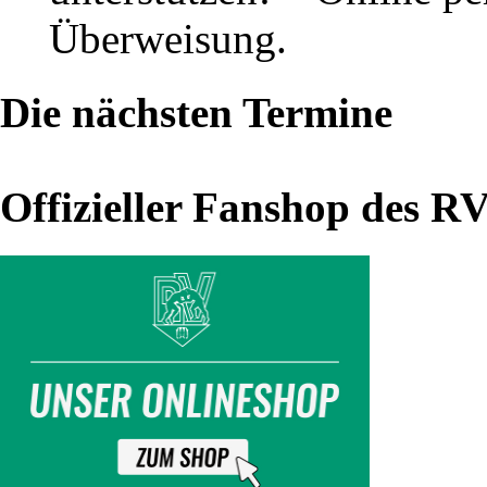
Lugau,
Überweisung.
RV
Thalheim
Die nächsten Termine
II
–
Offizieller Fanshop des R
AC
Werdau
Derby-
Kracher
und