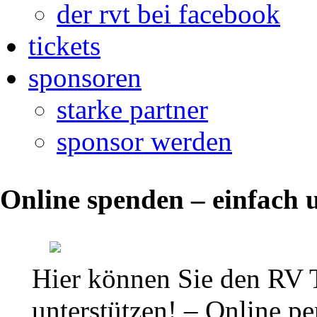
der rvt bei facebook
tickets
sponsoren
starke partner
sponsor werden
Vorschau:
Online spenden – einfach u
RV
Thalheim
–
Hier können Sie den RV 
RVE
unterstützen! – Online per