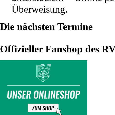
Überweisung.
Thalheim
–
Die nächsten Termine
RV
Eichenkranz
1908
Offizieller Fanshop des R
Lugau
(31.08.24)
Derby-
Blues
zum