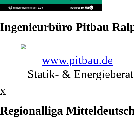
Heimauftakt:
Lugauer
Ingenieurbüro Pitbau Ralp
Ringer
obenauf
www.pitbau.de
Statik- & Energiebera
Mit
16:14
x
hat
Regionalliga Mitteldeutsc
sich
der