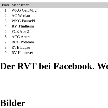
Platz
Mannschaft
Regionalliga-
1
WKG Gel./M. 2
2
AC Werdau
Aufsteiger
3
WKG Pausa/Pl.
4
RV Thalheim
Lugau
5
FCE Aue 2
6
ACG Artern
am
7
RCG Potsdam
8
RVE Lugau
Samstagabend
9
RV Hannover
Der RVT bei Facebook. W
beim
Vorjahreszweiten
Thalheim
durchgesetzt
Bilder