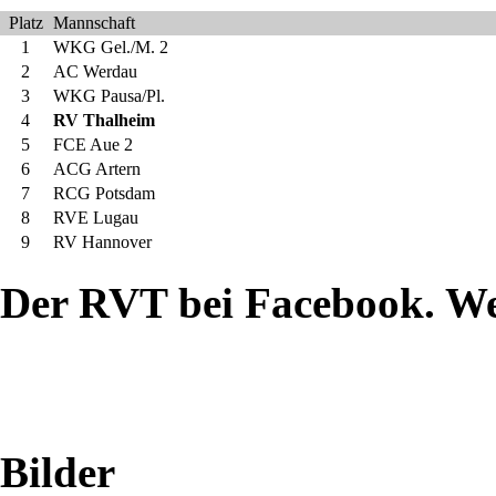
Zweikämpfer
Platz
Mannschaft
1
WKG Gel./M. 2
2
AC Werdau
des
3
WKG Pausa/Pl.
4
RV Thalheim
RV
5
FCE Aue 2
6
ACG Artern
Thalheim
7
RCG Potsdam
8
RVE Lugau
beim
9
RV Hannover
Duell
Der RVT bei Facebook. W
mit
dem
SAV
Bilder
Leipzig/Großlehna