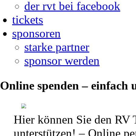
der rvt bei facebook
tickets
sponsoren
starke partner
sponsor werden
Regionalliga
Online spenden – einfach u
Mitteldeutschland
2014
Hier können Sie den RV 
Thalheimer
unterstützen! – Online per