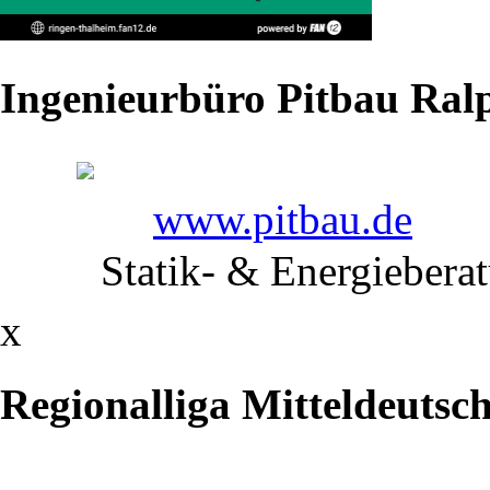
mangelnder
oder
Ingenieurbüro Pitbau Ralp
mit
Übergewicht
www.pitbau.de
über
Statik- & Energiebera
die
Waage
x
gegangener
Regionalliga Mitteldeutsc
Kontrahenten,
verließen