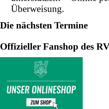
werden
Überweisung.
in
der
Die nächsten Termine
Endabrechnung
Offizieller Fanshop des R
Siebter
(13.12.)
Sieben
Mal,
teilweise
aufgrund